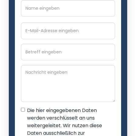
Das
Das
ist
ist
deine
deine
E-
E-
Mail-
Mail-
Adresse
Adresse
Die hier eingegebenen Daten
werden verschlüsselt an uns
weitergeleitet. Wir nutzen diese
Daten ausschließlich zur