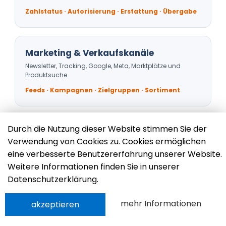
Zahlstatus · Autorisierung · Erstattung · Übergabe
Marketing & Verkaufskanäle
+49 (0) 76
Kont
Newsletter, Tracking, Google, Meta, Marktplätze und
Produktsuche
Feeds · Kampagnen · Zielgruppen · Sortiment
Durch die Nutzung dieser Website stimmen Sie der
1. Führende Systeme festlegen
Verwendung von Cookies zu. Cookies ermöglichen
Für jede Datenart wird eine verlässliche Quelle definiert.
eine verbesserte Benutzererfahrung unserer Website.
Weitere Informationen finden Sie in unserer
Datenschutzerklärung.
2. Datenflüsse priorisieren
Nicht alles muss in Echtzeit laufen. Frequenz und
mehr Informationen
akzeptieren
Umfang folgen dem Prozess.