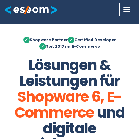
Togg
navi
✓
✓
Shopware Partner
Certified Developer
✓
Seit 2017 im E-Commerce
Lösungen &
Leistungen für
Shopware 6, E-
Commerce
und
digitale