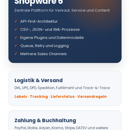
Shopware 6
Zentrale Plattform für Verkauf, Service und Content
API-First-Architektur
CSV-, JSON- und XML-Prozesse
Eigene Plugins und Datenmodelle
Queue, Retry und Logging
Mehrere Sales Channels
Logistik & Versand
DHL, UPS, DPD, Spedition, Fulfillment und Track-&-Trace
Labels · Tracking · Lieferstatus · Versandregeln
Zahlung & Buchhaltung
PayPal, Mollie, Adyen, Klarna, Stripe, DATEV und weitere